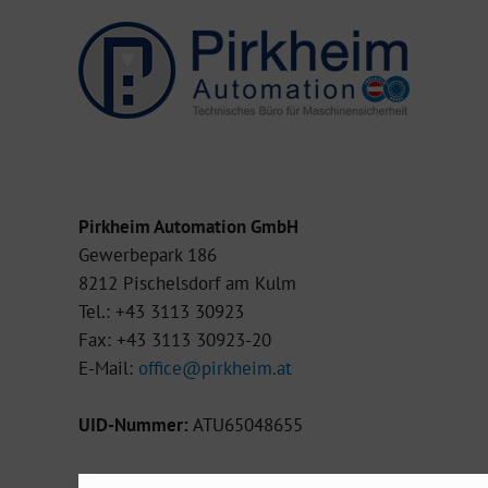
Pirkheim Automation GmbH
Gewerbepark 186
8212 Pischelsdorf am Kulm
Tel.:
+43 3113 30923
Fax: +43 3113 30923-20
E-Mail:
office@pirkheim.at
UID-Nummer:
ATU65048655