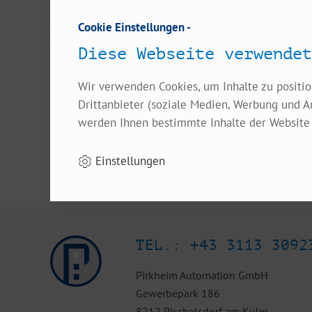
Externer Inhalt wurde nicht geladen:
Cookie Einstellungen -
[edit]
https://www.google.com/maps/embed?
Diese Webseite verwendet
pb=!1m14!1m8!1m3!1d43395.59782171885!2d15.7
Wir verwenden Cookies, um Inhalte zu positio
Drittanbieter (soziale Medien, Werbung und A
werden Ihnen bestimmte Inhalte der Website 
Einstellungen
TEL.: +43 3113 3092
Pirkheim Automation GmbH
Gewerbepark 186
8212 Pischelsdorf am Kulm