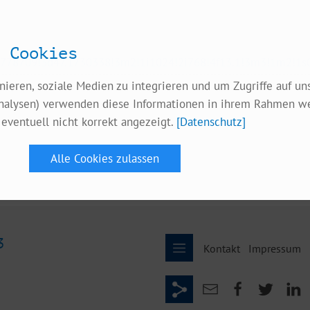
 Cookies
778709!3d47.1730338!3m2!1i1024!2i768!4f13.1!3m3!1m2!1
nieren, soziale Medien zu integrieren und um Zugriffe auf un
nalysen) verwenden diese Informationen in ihrem Rahmen wei
eventuell nicht korrekt angezeigt.
[Datenschutz]
3
Kontakt
Impressum