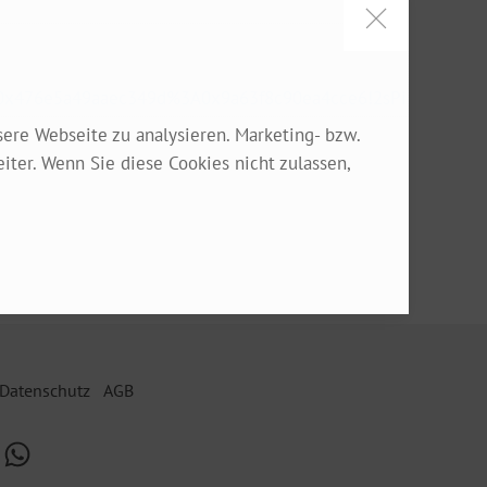
s0x476e5a49aaec349d%3A0x9a63f8c90ea4cce6!2sPirkheim%2
sere Webseite zu analysieren. Marketing- bzw.
ter. Wenn Sie diese Cookies nicht zulassen,
Datenschutz
AGB