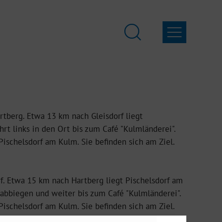
rtberg. Etwa 13 km nach Gleisdorf liegt
hrt links in den Ort bis zum Café "
Kulmländerei
".
Pischelsdorf am Kulm. Sie befinden sich am Ziel.
f. Etwa 15 km nach Hartberg liegt Pischelsdorf am
t abbiegen und weiter bis zum Café "
Kulmländerei
".
Pischelsdorf am Kulm. Sie befinden sich am Ziel.