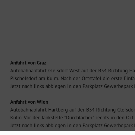
Anfahrt von Graz
Autobahnabfahrt Gleisdorf West auf der B54 Richtung Ha
Pischelsdorf am Kulm. Nach der Ortstafel die erste Einfa
Jetzt nach links abbiegen in den Parkplatz Gewerbepark 
Anfahrt von Wien
Autobahnabfahrt Hartberg auf der B54 Richtung Gleisdor
Kulm. Vor der Tankstelle "Durchlacher" rechts in den Or
Jetzt nach links abbiegen in den Parkplatz Gewerbepark 